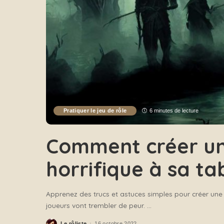
Pratiquer le jeu de rôle
6 minutes de lecture
Comment créer u
horrifique à sa ta
Apprenez des trucs et astuces simples pour créer une
joueurs vont trembler de peur.
...
Le rôliste
16 octobre 2022