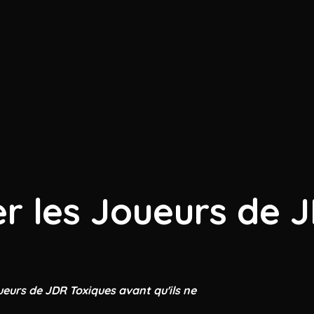
 les Joueurs de 
eurs de JDR Toxiques avant qu'ils ne